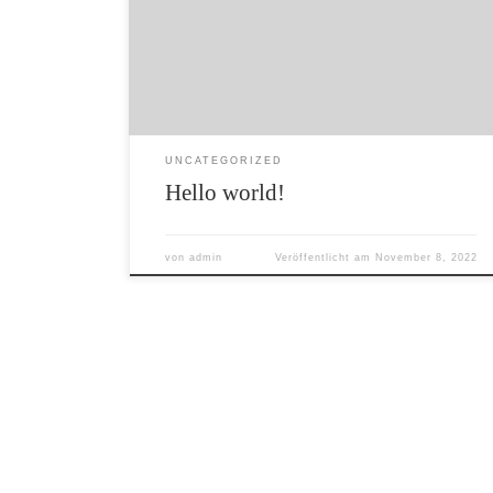
Welcome to WordPress. This is your first post.
Edit or delete it, then start writing!
UNCATEGORIZED
Hello world!
von
admin
Veröffentlicht am
November 8, 2022